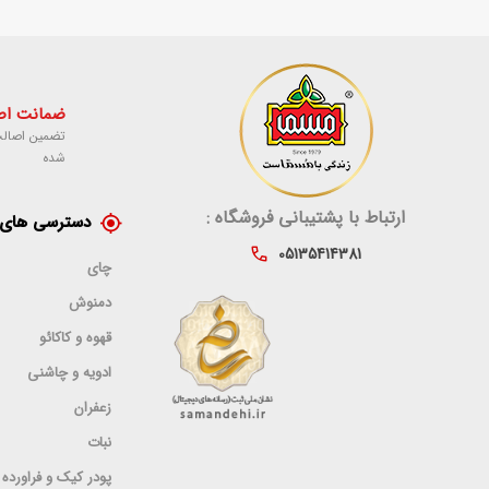
ضمانت اصل
تضمین اصالت
شده
ارتباط با پشتیبانی فروشگاه :
دسترسی های 
05135414381
چای
دمنوش
قهوه و کاکائو
ادویه و چاشنی
زعفران
نبات
پودر کیک و فراورده